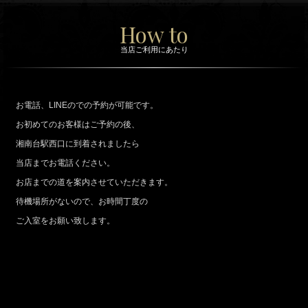
I
How to
r
当店ご利用にあたり
e
n
e
お電話、LINEのでの予約が可能です。
の
お初めてのお客様はご予約の後、
湘南台駅西口に到着されましたら
ご
当店までお電話ください。
利
お店までの道を案内させていただきます。
用
待機場所がないので、お時間丁度の
に
ご入室をお願い致します。
あ
た
り